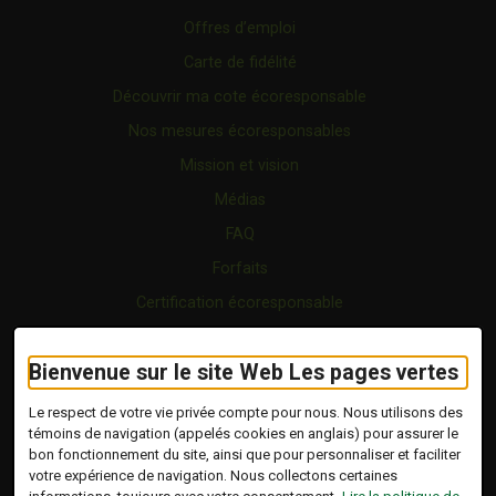
Offres d’emploi
Carte de fidélité
Découvrir ma cote écoresponsable
Nos mesures écoresponsables
Mission et vision
Médias
FAQ
Forfaits
Certification écoresponsable
Nous joindre
Bienvenue sur le site Web Les pages vertes
Vidéo
Blogue
Le respect de votre vie privée compte pour nous. Nous utilisons des
témoins de navigation (appelés cookies en anglais) pour assurer le
bon fonctionnement du site, ainsi que pour personnaliser et faciliter
Copyright © 2026 Tous droits réservés.
votre expérience de navigation. Nous collectons certaines
Les Pages Vertes | Répertoire d'entreprises