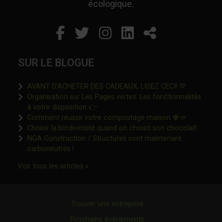
écologique.
Facebook
Ce lien s'ouvrira dans un
Twitter
Ce lien s'ouvrira dan
Instagram
Ce lien s'ouvrira 
LinkedIn
Ce lien s'ouvr
Partager
SUR LE BLOGUE
Ce lien s'o
AVANT D’ACHETER DES CADEAUX, LISEZ CECI! 💚
Organisation sur Les Pages vertes: Les fonctionnalités
Ce lien s'ouvrira dans une nouvelle fen
à votre disposition 👉
Ce lien s'o
Comment réussir votre compostage maison 🍓🥙
Ce lien 
Choisir la biodiversité quand on choisit son chocolat!
NGA Construction / Structures sont maintenant
Ce lien s'ouvrira dans une nouvelle fenêtre"
carboneutres !
Ce lien s'ouvrira dans une nouvelle fenêtr
Voir tous les articles »
Trouver une entreprise
Prochains événements