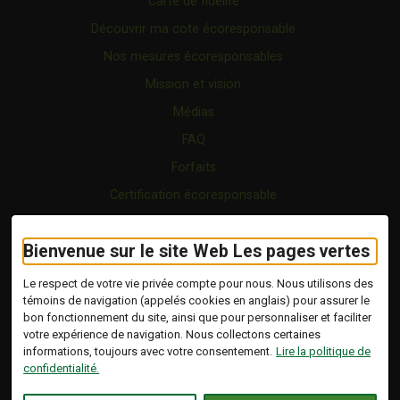
Carte de fidélité
Découvrir ma cote écoresponsable
Nos mesures écoresponsables
Mission et vision
Médias
FAQ
Forfaits
Certification écoresponsable
Nous joindre
Bienvenue sur le site Web Les pages vertes
Vidéo
Blogue
Le respect de votre vie privée compte pour nous. Nous utilisons des
témoins de navigation (appelés cookies en anglais) pour assurer le
bon fonctionnement du site, ainsi que pour personnaliser et faciliter
Copyright © 2026 Tous droits réservés.
votre expérience de navigation. Nous collectons certaines
Les Pages Vertes | Répertoire d'entreprises
informations, toujours avec votre consentement.
Lire la politique de
écoresponsables.
confidentialité.
Modalités et conditions
.
Ce lien s'ouvrira dans 
Conception :
Ekloweb