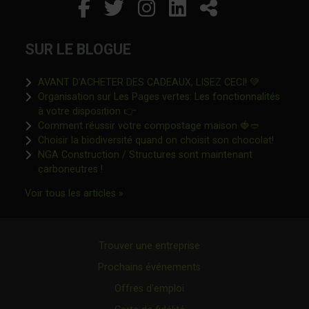
Facebook
Ce lien s'ouvrira dans un
Twitter
Ce lien s'ouvrira dan
Instagram
Ce lien s'ouvrira 
LinkedIn
Ce lien s'ouvr
Partager
SUR LE BLOGUE
Ce lien s'o
AVANT D’ACHETER DES CADEAUX, LISEZ CECI! 💚
Organisation sur Les Pages vertes: Les fonctionnalités
Ce lien s'ouvrira dans une nouvelle fen
à votre disposition 👉
Ce lien s'o
Comment réussir votre compostage maison 🍓🥙
Ce lien 
Choisir la biodiversité quand on choisit son chocolat!
NGA Construction / Structures sont maintenant
Ce lien s'ouvrira dans une nouvelle fenêtre"
carboneutres !
Ce lien s'ouvrira dans une nouvelle fenêtr
Voir tous les articles »
Trouver une entreprise
Prochains événements
Offres d’emploi