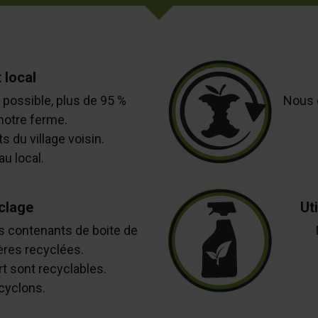
 local
 possible, plus de 95 %
Nous 
notre ferme.
 du village voisin.
au local.
clage
Ut
 contenants de boite de
ères recyclées.
t sont recyclables.
cyclons.