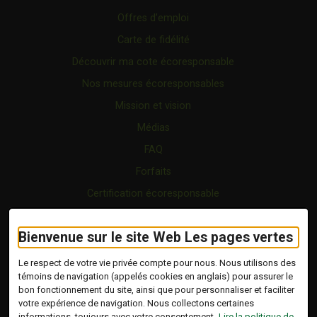
Offres d’emploi
Carte de fidélité
Découvrir ma cote écoresponsable
Nos mesures écoresponsables
Mission et vision
Médias
FAQ
Forfaits
Certification écoresponsable
Nous joindre
Bienvenue sur le site Web Les pages vertes
Vidéo
Blogue
Le respect de votre vie privée compte pour nous. Nous utilisons des
témoins de navigation (appelés cookies en anglais) pour assurer le
bon fonctionnement du site, ainsi que pour personnaliser et faciliter
Copyright © 2026 Tous droits réservés.
votre expérience de navigation. Nous collectons certaines
Les Pages Vertes | Répertoire d'entreprises
informations, toujours avec votre consentement.
Lire la politique de