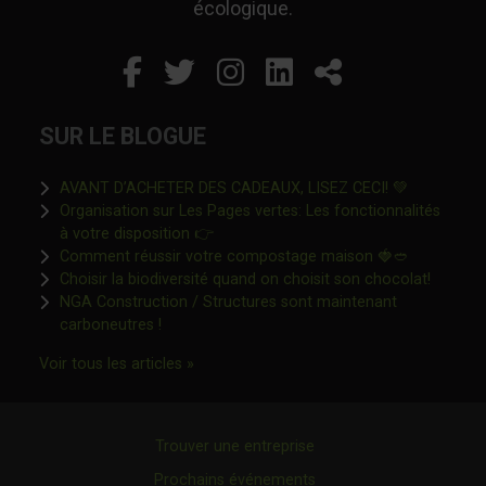
écologique.
Facebook
Ce lien s'ouvrira dans un
Twitter
Ce lien s'ouvrira dan
Instagram
Ce lien s'ouvrira 
LinkedIn
Ce lien s'ouvr
Partager
SUR LE BLOGUE
Ce lien s'o
AVANT D’ACHETER DES CADEAUX, LISEZ CECI! 💚
Organisation sur Les Pages vertes: Les fonctionnalités
Ce lien s'ouvrira dans une nouvelle fen
à votre disposition 👉
Ce lien s'o
Comment réussir votre compostage maison 🍓🥙
Ce lien 
Choisir la biodiversité quand on choisit son chocolat!
NGA Construction / Structures sont maintenant
Ce lien s'ouvrira dans une nouvelle fenêtre"
carboneutres !
Ce lien s'ouvrira dans une nouvelle fenêtr
Voir tous les articles »
Trouver une entreprise
Prochains événements