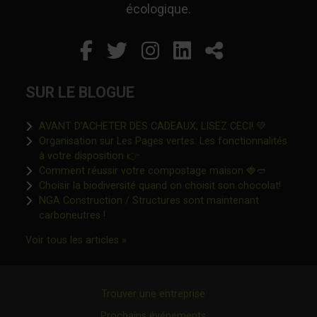
écologique.
Facebook
Ce lien s'ouvrira dans un
Twitter
Ce lien s'ouvrira dan
Instagram
Ce lien s'ouvrira 
LinkedIn
Ce lien s'ouvr
Partager
SUR LE BLOGUE
Ce lien s'o
AVANT D’ACHETER DES CADEAUX, LISEZ CECI! 💚
Organisation sur Les Pages vertes: Les fonctionnalités
Ce lien s'ouvrira dans une nouvelle fen
à votre disposition 👉
Ce lien s'o
Comment réussir votre compostage maison 🍓🥙
Ce lien 
Choisir la biodiversité quand on choisit son chocolat!
NGA Construction / Structures sont maintenant
Ce lien s'ouvrira dans une nouvelle fenêtre"
carboneutres !
Ce lien s'ouvrira dans une nouvelle fenêtr
Voir tous les articles »
Trouver une entreprise
Prochains événements