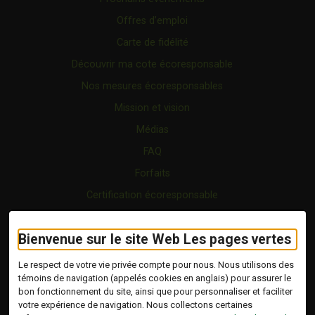
Offres d’emploi
Carte de fidélité
Découvrir ma cote écoresponsable
Nos mesures écoresponsables
Mission et vision
Médias
FAQ
Forfaits
Certification écoresponsable
Nous joindre
Bienvenue sur le site Web Les pages vertes
Vidéo
Blogue
Le respect de votre vie privée compte pour nous. Nous utilisons des
témoins de navigation (appelés cookies en anglais) pour assurer le
bon fonctionnement du site, ainsi que pour personnaliser et faciliter
Copyright © 2026 Tous droits réservés.
votre expérience de navigation. Nous collectons certaines
Les Pages Vertes | Répertoire d'entreprises