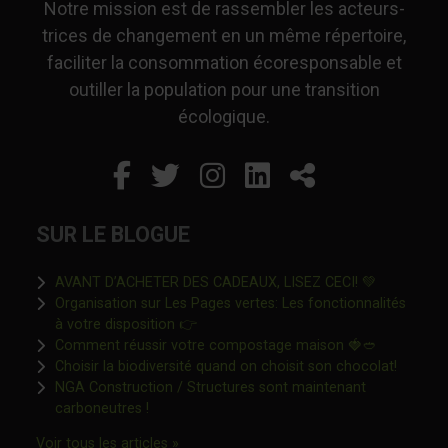
Notre mission est de rassembler les acteurs-
trices de changement en un même répertoire,
faciliter la consommation écoresponsable et
outiller la population pour une transition
écologique.
Facebook
Ce lien s'ouvrira dans un
Twitter
Ce lien s'ouvrira dan
Instagram
Ce lien s'ouvrira 
LinkedIn
Ce lien s'ouvr
Partager
SUR LE BLOGUE
Ce lien s'o
AVANT D’ACHETER DES CADEAUX, LISEZ CECI! 💚
Organisation sur Les Pages vertes: Les fonctionnalités
Ce lien s'ouvrira dans une nouvelle fen
à votre disposition 👉
Ce lien s'o
Comment réussir votre compostage maison 🍓🥙
Ce lien 
Choisir la biodiversité quand on choisit son chocolat!
NGA Construction / Structures sont maintenant
Ce lien s'ouvrira dans une nouvelle fenêtre"
carboneutres !
Ce lien s'ouvrira dans une nouvelle fenêtr
Voir tous les articles »