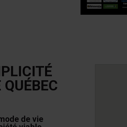
PLICITÉ
E QUÉBEC
mode de vie
ciété viable