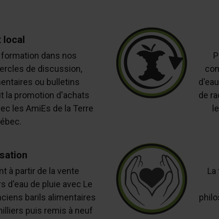
 local
e formation dans nos
P
ercles de discussion,
com
entaires ou bulletins
d'eau
it la promotion d'achats
de ra
ec les AmiEs de la Terre
l
ébec.
isation
 à partir de la vente
La
s d'eau de pluie avec Le
nciens barils alimentaires
philo
illiers puis remis à neuf