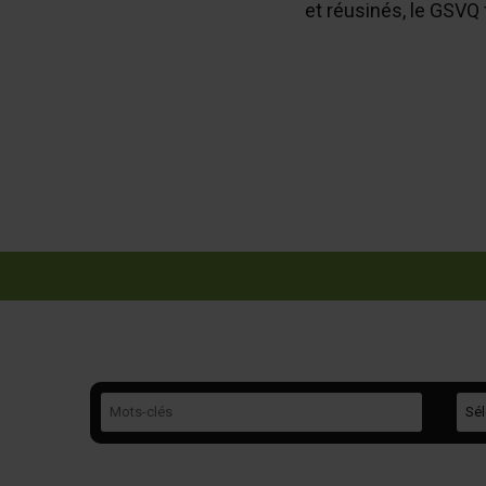
et réusinés, le GSVQ fa
Mots-clés
Caté