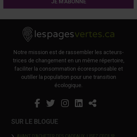
Notre mission est de rassembler les acteurs-
trices de changement en un même répertoire,
faciliter la consommation écoresponsable et
outiller la population pour une transition
écologique.
Facebook
Ce lien s'ouvrira dans un
Twitter
Ce lien s'ouvrira dan
Instagram
Ce lien s'ouvrira 
LinkedIn
Ce lien s'ouvr
Partager
SUR LE BLOGUE
Ce lien s'o
AVANT D’ACHETER DES CADEAUX, LISEZ CECI! 💚