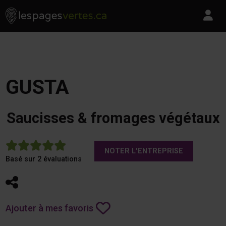
Les Pages Vertes - Go to homepage
Skip to content
Pa
GUSTA
Saucisses & fromages végétaux
5
NOTER L'ENTREPRISE
Basé sur 2 évaluations
Partager
Ajouter à mes favoris