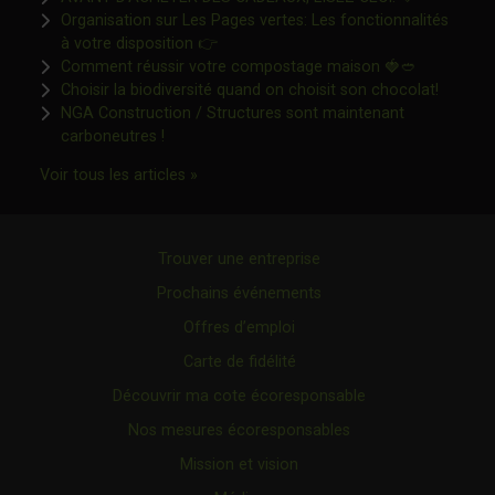
Organisation sur Les Pages vertes: Les fonctionnalités
Ce lien s'ouvrira dans une nouvelle fen
à votre disposition 👉
Ce lien s'o
Comment réussir votre compostage maison 🍓🥙
Ce lien 
Choisir la biodiversité quand on choisit son chocolat!
NGA Construction / Structures sont maintenant
Ce lien s'ouvrira dans une nouvelle fenêtre"
carboneutres !
Ce lien s'ouvrira dans une nouvelle fenêtr
Voir tous les articles »
Trouver une entreprise
Prochains événements
Offres d’emploi
Carte de fidélité
Découvrir ma cote écoresponsable
Nos mesures écoresponsables
Mission et vision