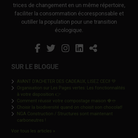
trices de changement en un même répertoire,
faciliter la consommation écoresponsable et
outiller la population pour une transition
écologique.
Facebook
Ce lien s'ouvrira dans un
Twitter
Ce lien s'ouvrira dan
Instagram
Ce lien s'ouvrira 
LinkedIn
Ce lien s'ouvr
Partager
SUR LE BLOGUE
Ce lien s'o
AVANT D’ACHETER DES CADEAUX, LISEZ CECI! 💚
Organisation sur Les Pages vertes: Les fonctionnalités
Ce lien s'ouvrira dans une nouvelle fen
à votre disposition 👉
Ce lien s'o
Comment réussir votre compostage maison 🍓🥙
Ce lien 
Choisir la biodiversité quand on choisit son chocolat!
NGA Construction / Structures sont maintenant
Ce lien s'ouvrira dans une nouvelle fenêtre"
carboneutres !
Ce lien s'ouvrira dans une nouvelle fenêtr
Voir tous les articles »