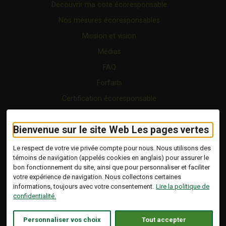
Découvrir ma cote écoresponsable
Nos mesures écoresponsables
Mission et vision
Médias
FAQ
Forfaits
Certification écoresponsable
Nous joindre
Bienvenue sur le site Web Les pages vertes
Vidéo
Blogue
Le respect de votre vie privée compte pour nous. Nous utilisons des
témoins de navigation (appelés cookies en anglais) pour assurer le
bon fonctionnement du site, ainsi que pour personnaliser et faciliter
Copyright © 2026 Tous droits réservés.
votre expérience de navigation. Nous collectons certaines
Les Pages Vertes | Répertoire d'entreprises
informations, toujours avec votre consentement.
Lire la politique de
écoresponsables.
confidentialité.
Modalités et conditions
.
Ce lien s'ouvrira dans 
Conception :
Ekloweb
Personnaliser vos choix
Tout accepter
Politique de confidentialité