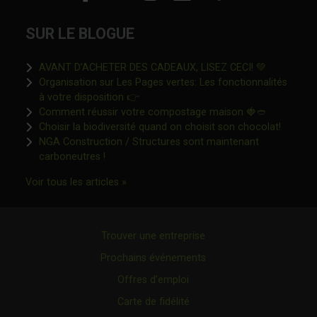
SUR LE BLOGUE
Ce lien s'o
AVANT D’ACHETER DES CADEAUX, LISEZ CECI! 💚
Organisation sur Les Pages vertes: Les fonctionnalités
Ce lien s'ouvrira dans une nouvelle fen
à votre disposition 👉
Ce lien s'o
Comment réussir votre compostage maison 🍓🥙
Ce lien 
Choisir la biodiversité quand on choisit son chocolat!
NGA Construction / Structures sont maintenant
Ce lien s'ouvrira dans une nouvelle fenêtre"
carboneutres !
Ce lien s'ouvrira dans une nouvelle fenêtr
Voir tous les articles »
Trouver une entreprise
Prochains événements
Offres d’emploi
Carte de fidélité