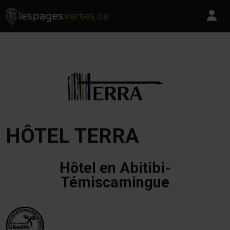
Les Pages Vertes - Go to homepage
Skip to content
Pa
HÔTEL TERRA
Hôtel en Abitibi-
Témiscamingue