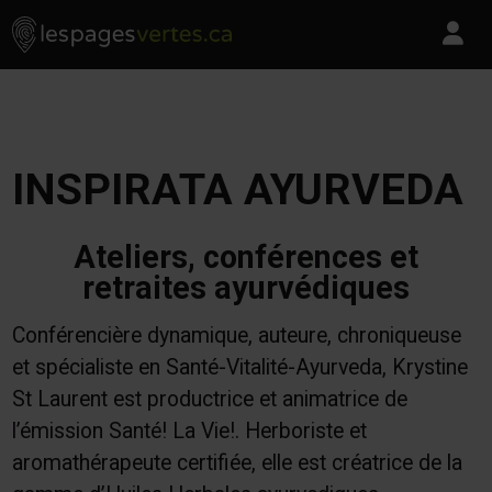
Les Pages Vertes - Go to homepage
Skip to content
Pa
INSPIRATA AYURVEDA
Ateliers, conférences et
retraites ayurvédiques
Conférencière dynamique, auteure, chroniqueuse
et spécialiste en Santé-Vitalité-Ayurveda, Krystine
St Laurent est productrice et animatrice de
l’émission Santé! La Vie!. Herboriste et
aromathérapeute certifiée, elle est créatrice de la