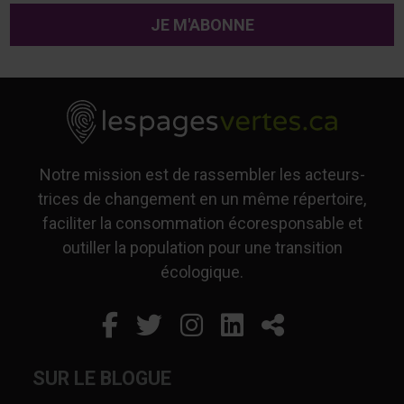
Notre mission est de rassembler les acteurs-
trices de changement en un même répertoire,
faciliter la consommation écoresponsable et
outiller la population pour une transition
écologique.
Facebook
Ce lien s'ouvrira dans un
Twitter
Ce lien s'ouvrira dan
Instagram
Ce lien s'ouvrira 
LinkedIn
Ce lien s'ouvr
Partager
SUR LE BLOGUE