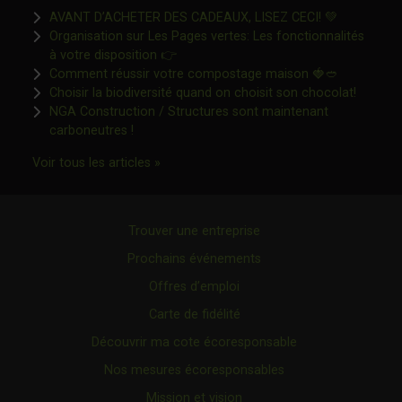
Ce lien s'o
AVANT D’ACHETER DES CADEAUX, LISEZ CECI! 💚
Organisation sur Les Pages vertes: Les fonctionnalités
Ce lien s'ouvrira dans une nouvelle fen
à votre disposition 👉
Ce lien s'o
Comment réussir votre compostage maison 🍓🥙
Ce lien 
Choisir la biodiversité quand on choisit son chocolat!
NGA Construction / Structures sont maintenant
Ce lien s'ouvrira dans une nouvelle fenêtre"
carboneutres !
Ce lien s'ouvrira dans une nouvelle fenêtr
Voir tous les articles »
Trouver une entreprise
Prochains événements
Offres d’emploi
Carte de fidélité
Découvrir ma cote écoresponsable
Nos mesures écoresponsables
Mission et vision