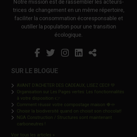
Notre mission est de rassembler les acteurs-
trices de changement en un même répertoire,
faciliter la consommation écoresponsable et
outiller la population pour une transition
écologique.
Facebook
Ce lien s'ouvrira dans un
Twitter
Ce lien s'ouvrira dan
Instagram
Ce lien s'ouvrira 
LinkedIn
Ce lien s'ouvr
Partager
SUR LE BLOGUE
Ce lien s'o
AVANT D’ACHETER DES CADEAUX, LISEZ CECI! 💚
Organisation sur Les Pages vertes: Les fonctionnalités
Ce lien s'ouvrira dans une nouvelle fen
à votre disposition 👉
Ce lien s'o
Comment réussir votre compostage maison 🍓🥙
Ce lien 
Choisir la biodiversité quand on choisit son chocolat!
NGA Construction / Structures sont maintenant
Ce lien s'ouvrira dans une nouvelle fenêtre"
carboneutres !
Ce lien s'ouvrira dans une nouvelle fenêtr
Voir tous les articles »