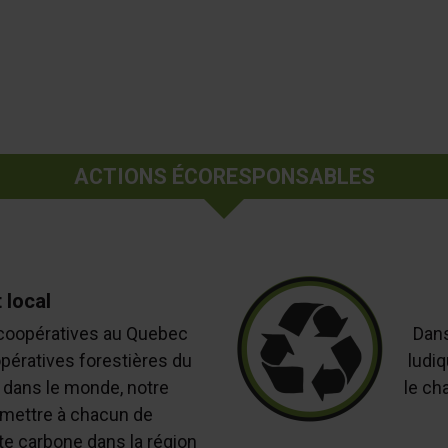
ACTIONS ÉCORESPONSABLES
 local
5 coopératives au Quebec
Dans
opératives forestières du
ludiq
s dans le monde, notre
le ch
rmettre à chacun de
 carbone dans la région