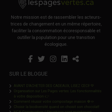
Notre mission est de rassembler les acteurs-
trices de changement en un même répertoire,
faciliter la consommation écoresponsable et
outiller la population pour une transition
écologique.
Facebook
Ce lien s'ouvrira dans un
Twitter
Ce lien s'ouvrira dan
Instagram
Ce lien s'ouvrira 
LinkedIn
Ce lien s'ouvr
Partager
SUR LE BLOGUE
Ce lien s'o
AVANT D’ACHETER DES CADEAUX, LISEZ CECI! 💚
Organisation sur Les Pages vertes: Les fonctionnalités
Ce lien s'ouvrira dans une nouvelle fen
à votre disposition 👉
Ce lien s'o
Comment réussir votre compostage maison 🍓🥙
Ce lien 
Choisir la biodiversité quand on choisit son chocolat!