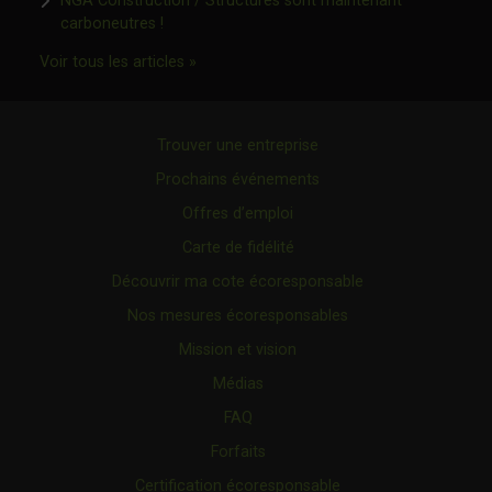
NGA Construction / Structures sont maintenant
Ce lien s'ouvrira dans une nouvelle fenêtre"
carboneutres !
Ce lien s'ouvrira dans une nouvelle fenêtr
Voir tous les articles »
Trouver une entreprise
Prochains événements
Offres d’emploi
Carte de fidélité
Découvrir ma cote écoresponsable
Nos mesures écoresponsables
Mission et vision
Médias
FAQ
Forfaits
Certification écoresponsable