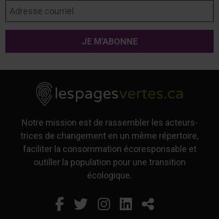
Adresse courriel
Notre mission est de rassembler les acteurs-
trices de changement en un même répertoire,
faciliter la consommation écoresponsable et
outiller la population pour une transition
écologique.
Facebook
Ce lien s'ouvrira dans un
Twitter
Ce lien s'ouvrira dan
Instagram
Ce lien s'ouvrira 
LinkedIn
Ce lien s'ouvr
Partager