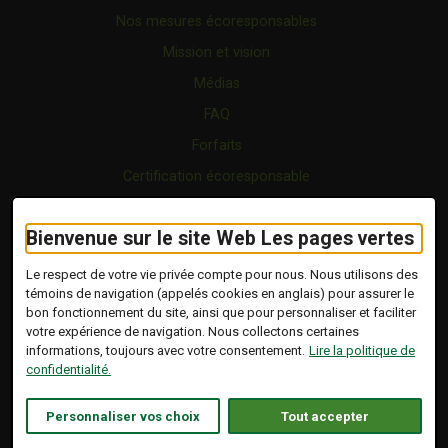
Nos mesures écoresponsables
Mission et vision
Médias
FAQ
Forfaits
Certification écoresponsable
Nous joindre
Bienvenue sur le site Web Les pages vertes
Vidéo
Blogue
Le respect de votre vie privée compte pour nous. Nous utilisons des
témoins de navigation (appelés cookies en anglais) pour assurer le
bon fonctionnement du site, ainsi que pour personnaliser et faciliter
Copyright © 2026 Tous droits réservés.
votre expérience de navigation. Nous collectons certaines
Les Pages Vertes | Répertoire d'entreprises
informations, toujours avec votre consentement.
Lire la politique de
écoresponsables.
confidentialité.
Modalités et conditions
.
Ce lien s'ouvrira dans 
Conception :
Ekloweb
Personnaliser vos choix
Tout accepter
Politique de confidentialité
Personnaliser les témoins