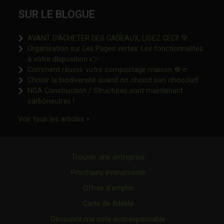
SUR LE BLOGUE
Ce lien s'o
AVANT D’ACHETER DES CADEAUX, LISEZ CECI! 💚
Organisation sur Les Pages vertes: Les fonctionnalités
Ce lien s'ouvrira dans une nouvelle fen
à votre disposition 👉
Ce lien s'o
Comment réussir votre compostage maison 🍓🥙
Ce lien 
Choisir la biodiversité quand on choisit son chocolat!
NGA Construction / Structures sont maintenant
Ce lien s'ouvrira dans une nouvelle fenêtre"
carboneutres !
Ce lien s'ouvrira dans une nouvelle fenêtr
Voir tous les articles »
Trouver une entreprise
Prochains événements
Offres d’emploi
Carte de fidélité
Découvrir ma cote écoresponsable