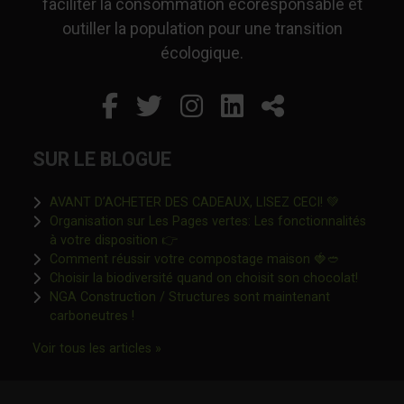
faciliter la consommation écoresponsable et
outiller la population pour une transition
écologique.
Facebook
Ce lien s'ouvrira dans un
Twitter
Ce lien s'ouvrira dan
Instagram
Ce lien s'ouvrira 
LinkedIn
Ce lien s'ouvr
Partager
SUR LE BLOGUE
Ce lien s'o
AVANT D’ACHETER DES CADEAUX, LISEZ CECI! 💚
Organisation sur Les Pages vertes: Les fonctionnalités
Ce lien s'ouvrira dans une nouvelle fen
à votre disposition 👉
Ce lien s'o
Comment réussir votre compostage maison 🍓🥙
Ce lien 
Choisir la biodiversité quand on choisit son chocolat!
NGA Construction / Structures sont maintenant
Ce lien s'ouvrira dans une nouvelle fenêtre"
carboneutres !
Ce lien s'ouvrira dans une nouvelle fenêtr
Voir tous les articles »