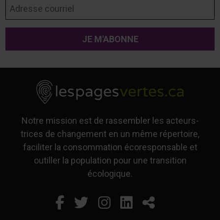
Adresse courriel
Notre mission est de rassembler les acteurs-
trices de changement en un même répertoire,
faciliter la consommation écoresponsable et
outiller la population pour une transition
écologique.
Facebook
Ce lien s'ouvrira dans un
Twitter
Ce lien s'ouvrira dan
Instagram
Ce lien s'ouvrira 
LinkedIn
Ce lien s'ouvr
Partager