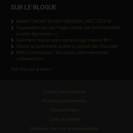
SUR LE BLOGUE
Ce lien s'o
AVANT D’ACHETER DES CADEAUX, LISEZ CECI! 💚
Organisation sur Les Pages vertes: Les fonctionnalités
Ce lien s'ouvrira dans une nouvelle fen
à votre disposition 👉
Ce lien s'o
Comment réussir votre compostage maison 🍓🥙
Ce lien 
Choisir la biodiversité quand on choisit son chocolat!
NGA Construction / Structures sont maintenant
Ce lien s'ouvrira dans une nouvelle fenêtre"
carboneutres !
Ce lien s'ouvrira dans une nouvelle fenêtr
Voir tous les articles »
Trouver une entreprise
Prochains événements
Offres d’emploi
Carte de fidélité
Découvrir ma cote écoresponsable