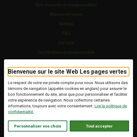
Nos mesures écoresponsables
Mission et vision
Médias
FAQ
Forfaits
Certification écoresponsable
Nous joindre
Bienvenue sur le site Web Les pages vertes
Vidéo
Blogue
Le respect de votre vie privée compte pour nous. Nous utilisons des
témoins de navigation (appelés cookies en anglais) pour assurer le
bon fonctionnement du site, ainsi que pour personnaliser et faciliter
Copyright © 2026 Tous droits réservés.
votre expérience de navigation. Nous collectons certaines
Les Pages Vertes | Répertoire d'entreprises
informations, toujours avec votre consentement.
Lire la politique de
écoresponsables.
confidentialité.
Modalités et conditions
.
Ce lien s'ouvrira dans 
Conception :
Ekloweb
Personnaliser vos choix
Tout accepter
Politique de confidentialité
Personnaliser les témoins