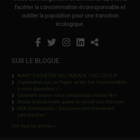
faciliter la consommation écoresponsable et
outiller la population pour une transition
écologique.
Facebook
Ce lien s'ouvrira dans un
Twitter
Ce lien s'ouvrira dan
Instagram
Ce lien s'ouvrira 
LinkedIn
Ce lien s'ouvr
Partager
SUR LE BLOGUE
Ce lien s'o
AVANT D’ACHETER DES CADEAUX, LISEZ CECI! 💚
Organisation sur Les Pages vertes: Les fonctionnalités
Ce lien s'ouvrira dans une nouvelle fen
à votre disposition 👉
Ce lien s'o
Comment réussir votre compostage maison 🍓🥙
Ce lien 
Choisir la biodiversité quand on choisit son chocolat!
NGA Construction / Structures sont maintenant
Ce lien s'ouvrira dans une nouvelle fenêtre"
carboneutres !
Ce lien s'ouvrira dans une nouvelle fenêtr
Voir tous les articles »