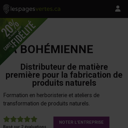
Les Pages Vertes - Go to homepage
Skip to content
Pa
LA BOHÉMIENNE
Distributeur de matière
première pour la fabrication de
produits naturels
Formation en herboristerie et ateliers de
transformation de produits naturels.
5
NOTER L'ENTREPRISE
Basé sur 2 évaluations