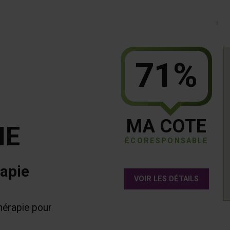
71%
MA COTE
IE
ÉCORESPONSABLE
rapie
VOIR LES DÉTAILS
hérapie pour