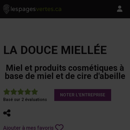
Les Pages Vertes - Go to homepage
Skip to content
Pa
LA DOUCE MIELLÉE
Miel et produits cosmétiques à
base de miel et de cire d'abeille
5
NOTER L'ENTREPRISE
Basé sur 2 évaluations
Partager
Ajouter à mes favoris