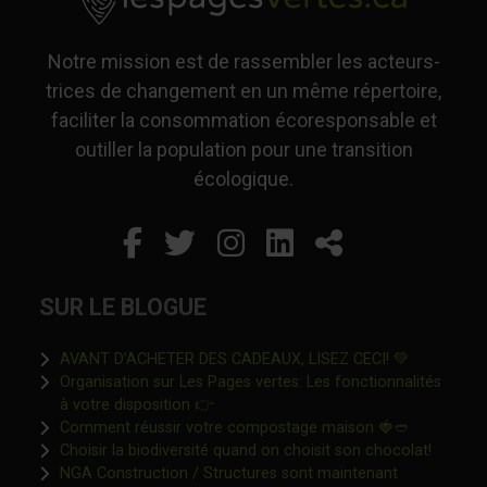
Notre mission est de rassembler les acteurs-
trices de changement en un même répertoire,
faciliter la consommation écoresponsable et
outiller la population pour une transition
écologique.
Facebook
Ce lien s'ouvrira dans un
Twitter
Ce lien s'ouvrira dan
Instagram
Ce lien s'ouvrira 
LinkedIn
Ce lien s'ouvr
Partager
SUR LE BLOGUE
Ce lien s'o
AVANT D’ACHETER DES CADEAUX, LISEZ CECI! 💚
Organisation sur Les Pages vertes: Les fonctionnalités
Ce lien s'ouvrira dans une nouvelle fen
à votre disposition 👉
Ce lien s'o
Comment réussir votre compostage maison 🍓🥙
Ce lien 
Choisir la biodiversité quand on choisit son chocolat!
NGA Construction / Structures sont maintenant