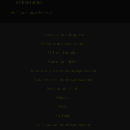
Ce lien s'ouvrira dans une nouvelle fenêtre"
carboneutres !
Ce lien s'ouvrira dans une nouvelle fenêtr
Voir tous les articles »
Trouver une entreprise
Prochains événements
Offres d’emploi
Carte de fidélité
Découvrir ma cote écoresponsable
Nos mesures écoresponsables
Mission et vision
Médias
FAQ
Forfaits
Certification écoresponsable