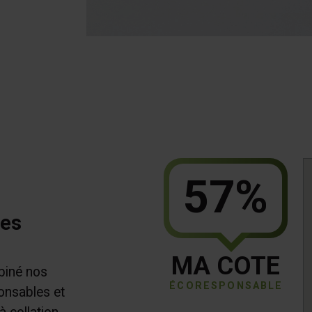
57%
les
MA COTE
biné nos
ÉCORESPONSABLE
onsables et