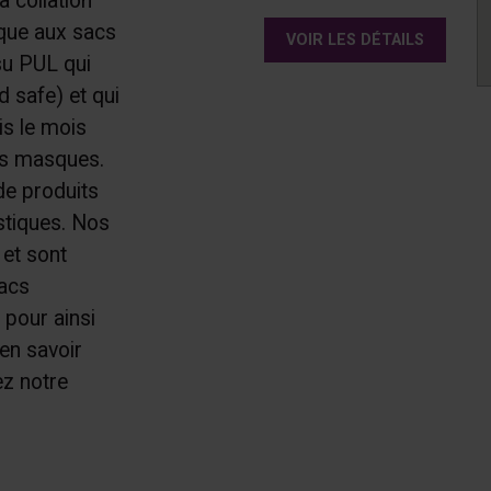
à collation
ique aux sacs
VOIR LES DÉTAILS
ssu PUL qui
 safe) et qui
is le mois
es masques.
e produits
stiques. Nos
 et sont
sacs
 pour ainsi
en savoir
ez notre