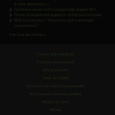
Ce lien s'ouvrira dans une nouvelle fen
à votre disposition 👉
Ce lien s'o
Comment réussir votre compostage maison 🍓🥙
Ce lien 
Choisir la biodiversité quand on choisit son chocolat!
NGA Construction / Structures sont maintenant
Ce lien s'ouvrira dans une nouvelle fenêtre"
carboneutres !
Ce lien s'ouvrira dans une nouvelle fenêtr
Voir tous les articles »
Trouver une entreprise
Prochains événements
Offres d’emploi
Carte de fidélité
Découvrir ma cote écoresponsable
Nos mesures écoresponsables
Mission et vision
Médias