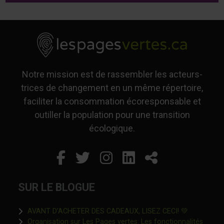
Notre mission est de rassembler les acteurs-
trices de changement en un même répertoire,
faciliter la consommation écoresponsable et
outiller la population pour une transition
écologique.
Facebook
Ce lien s'ouvrira dans un
Twitter
Ce lien s'ouvrira dan
Instagram
Ce lien s'ouvrira 
LinkedIn
Ce lien s'ouvr
Partager
SUR LE BLOGUE
Ce lien s'o
AVANT D’ACHETER DES CADEAUX, LISEZ CECI! 💚
Organisation sur Les Pages vertes: Les fonctionnalités