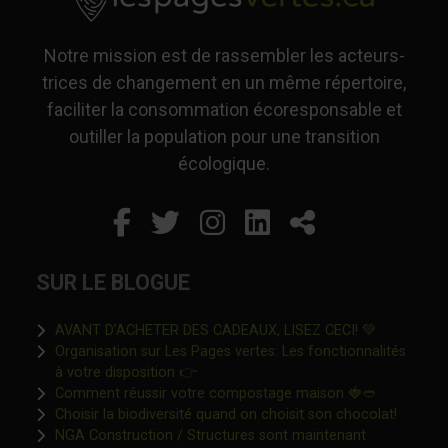
Notre mission est de rassembler les acteurs-
trices de changement en un même répertoire,
faciliter la consommation écoresponsable et
outiller la population pour une transition
écologique.
Facebook
Ce lien s'ouvrira dans un
Twitter
Ce lien s'ouvrira dan
Instagram
Ce lien s'ouvrira 
LinkedIn
Ce lien s'ouvr
Partager
SUR LE BLOGUE
Ce lien s'o
AVANT D’ACHETER DES CADEAUX, LISEZ CECI! 💚
Organisation sur Les Pages vertes: Les fonctionnalités
Ce lien s'ouvrira dans une nouvelle fen
à votre disposition 👉
Ce lien s'o
Comment réussir votre compostage maison 🍓🥙
Ce lien 
Choisir la biodiversité quand on choisit son chocolat!
NGA Construction / Structures sont maintenant