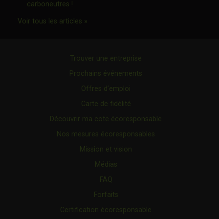
Ce lien s'ouvrira dans une nouvelle fenêtre"
carboneutres !
Ce lien s'ouvrira dans une nouvelle fenêtr
Voir tous les articles »
Trouver une entreprise
Prochains événements
Offres d’emploi
Carte de fidélité
Découvrir ma cote écoresponsable
Nos mesures écoresponsables
Mission et vision
Médias
FAQ
Forfaits
Certification écoresponsable