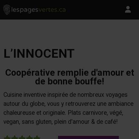
Les Pages Vertes - Go to homepage
Skip to content
Pa
L’INNOCENT
Coopérative remplie d'amour et
de bonne bouffe!
Cuisine inventive inspirée de nombreux voyages
autour du globe, vous y retrouverez une ambiance
chaleureuse et originale. Plats carnivore, végé,
vegan, sans gluten, plein d'amour & de café!
5