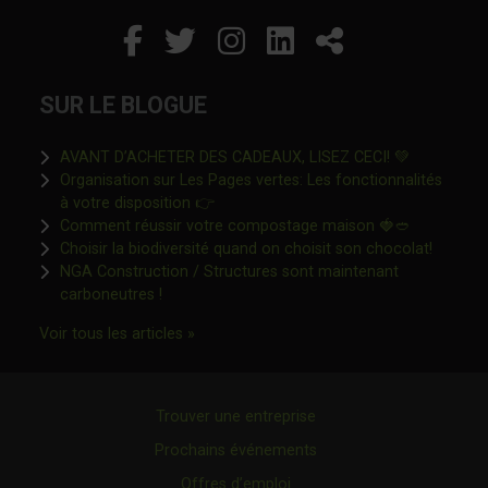
Facebook
Ce lien s'ouvrira dans un
Twitter
Ce lien s'ouvrira dan
Instagram
Ce lien s'ouvrira 
LinkedIn
Ce lien s'ouvr
Partager
SUR LE BLOGUE
Ce lien s'o
AVANT D’ACHETER DES CADEAUX, LISEZ CECI! 💚
Organisation sur Les Pages vertes: Les fonctionnalités
Ce lien s'ouvrira dans une nouvelle fen
à votre disposition 👉
Ce lien s'o
Comment réussir votre compostage maison 🍓🥙
Ce lien 
Choisir la biodiversité quand on choisit son chocolat!
NGA Construction / Structures sont maintenant
Ce lien s'ouvrira dans une nouvelle fenêtre"
carboneutres !
Ce lien s'ouvrira dans une nouvelle fenêtr
Voir tous les articles »
Trouver une entreprise
Prochains événements
Offres d’emploi