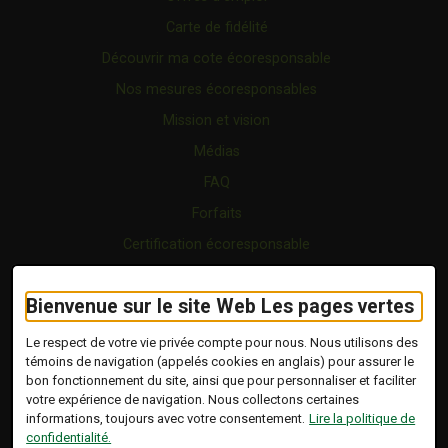
Carte de fidélité
Découvrir ma cote écoresponsable
Nos mesures écoresponsables
Mission et vision
Médias
FAQ
Forfaits
Certification écoresponsable
Nous joindre
Bienvenue sur le site Web Les pages vertes
Vidéo
Blogue
Le respect de votre vie privée compte pour nous. Nous utilisons des
témoins de navigation (appelés cookies en anglais) pour assurer le
bon fonctionnement du site, ainsi que pour personnaliser et faciliter
Copyright © 2026 Tous droits réservés.
votre expérience de navigation. Nous collectons certaines
Les Pages Vertes | Répertoire d'entreprises
informations, toujours avec votre consentement.
Lire la politique de
écoresponsables.
confidentialité.
Modalités et conditions
.