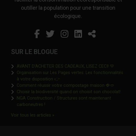
outiller la population pour une transition
écologique.
Facebook
Ce lien s'ouvrira dans un
Twitter
Ce lien s'ouvrira dan
Instagram
Ce lien s'ouvrira 
LinkedIn
Ce lien s'ouvr
Partager
SUR LE BLOGUE
Ce lien s'o
AVANT D’ACHETER DES CADEAUX, LISEZ CECI! 💚
Organisation sur Les Pages vertes: Les fonctionnalités
Ce lien s'ouvrira dans une nouvelle fen
à votre disposition 👉
Ce lien s'o
Comment réussir votre compostage maison 🍓🥙
Ce lien 
Choisir la biodiversité quand on choisit son chocolat!
NGA Construction / Structures sont maintenant
Ce lien s'ouvrira dans une nouvelle fenêtre"
carboneutres !
Ce lien s'ouvrira dans une nouvelle fenêtr
Voir tous les articles »