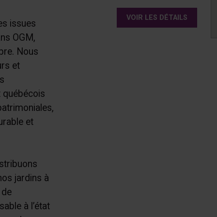
VOIR LES DÉTAILS
s issues
sans OGM,
ibre. Nous
urs et
s
t québécois
patrimoniales,
urable et
stribuons
os jardins à
 de
able à l’état