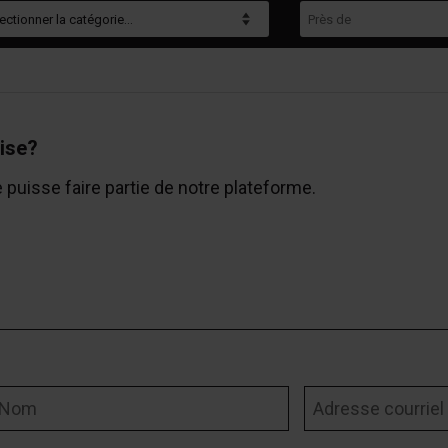
gorie
Près de
ise?
e puisse faire partie de notre plateforme.
om
Adresse courriel