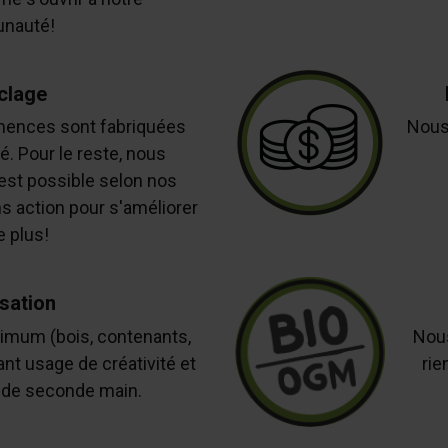
nauté!
clage
ences sont fabriquées
Nous
é. Pour le reste, nous
est possible selon nos
 action pour s'améliorer
 plus!
isation
imum (bois, contenants,
Nous
ant usage de créativité et
rie
t de seconde main.