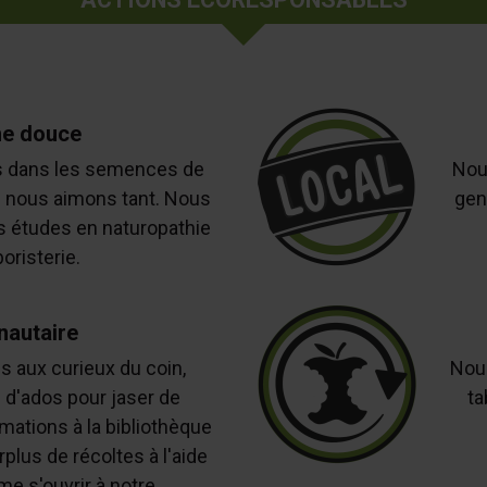
e douce
s dans les semences de
Nous
e nous aimons tant. Nous
gen
s études en naturopathie
oristerie.
autaire
ns aux curieux du coin,
Nou
 d'ados pour jaser de
ta
mations à la bibliothèque
rplus de récoltes à l'aide
ime s'ouvrir à notre