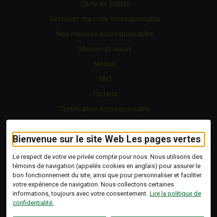
Carte de fidélité
Découvrir ma cote écoresponsable
Nos mesures écoresponsables
Mission et vision
Médias
FAQ
Forfaits
Certification écoresponsable
Nous joindre
Bienvenue sur le site Web Les pages vertes
Vidéo
Blogue
Le respect de votre vie privée compte pour nous. Nous utilisons des
témoins de navigation (appelés cookies en anglais) pour assurer le
bon fonctionnement du site, ainsi que pour personnaliser et faciliter
Copyright © 2026 Tous droits réservés.
votre expérience de navigation. Nous collectons certaines
Les Pages Vertes | Répertoire d'entreprises
informations, toujours avec votre consentement.
Lire la politique de
écoresponsables.
confidentialité.
Modalités et conditions
.