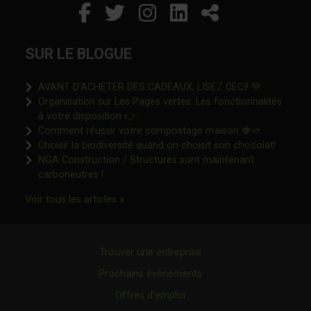
Facebook
Ce lien s'ouvrira dans un
Twitter
Ce lien s'ouvrira dan
Instagram
Ce lien s'ouvrira 
LinkedIn
Ce lien s'ouvr
Partager
SUR LE BLOGUE
Ce lien s'o
AVANT D’ACHETER DES CADEAUX, LISEZ CECI! 💚
Organisation sur Les Pages vertes: Les fonctionnalités
Ce lien s'ouvrira dans une nouvelle fen
à votre disposition 👉
Ce lien s'o
Comment réussir votre compostage maison 🍓🥙
Ce lien 
Choisir la biodiversité quand on choisit son chocolat!
NGA Construction / Structures sont maintenant
Ce lien s'ouvrira dans une nouvelle fenêtre"
carboneutres !
Ce lien s'ouvrira dans une nouvelle fenêtr
Voir tous les articles »
Trouver une entreprise
Prochains événements
Offres d’emploi