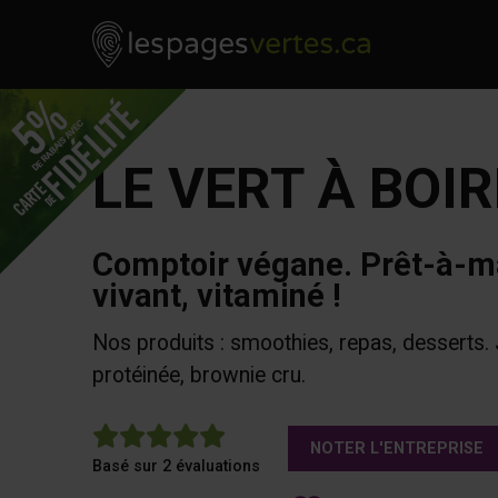
Les Pages Vertes - Go to homepage
Skip to content
LE VERT À BOIR
Comptoir végane. Prêt-à-m
vivant, vitaminé !
Nos produits : smoothies, repas, desserts. 
protéinée, brownie cru.
5
NOTER L'ENTREPRISE
Basé sur 2 évaluations