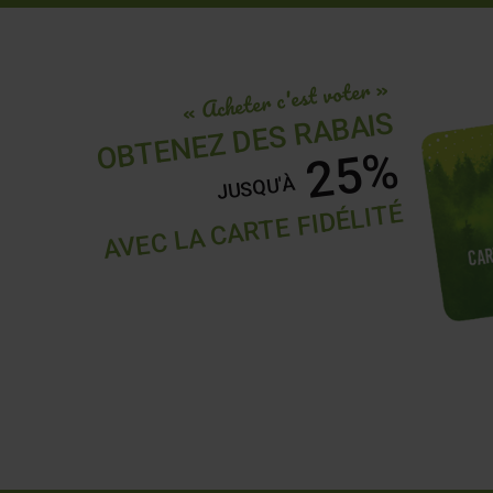
« Acheter c'est voter »
OBTENEZ DES RABAIS
25%
JUSQU'À
AVEC LA CARTE FIDÉLITÉ