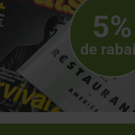
5%
de raba