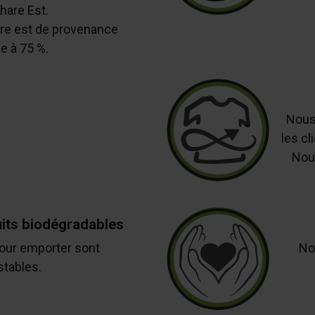
hare Est.
re est de provenance
e à 75 %.
Nous
les cl
Nou
uits biodégradables
our emporter sont
No
tables.