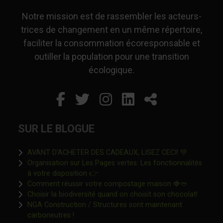
Notre mission est de rassembler les acteurs-
trices de changement en un même répertoire,
faciliter la consommation écoresponsable et
outiller la population pour une transition
écologique.
Facebook
Ce lien s'ouvrira dans un
Twitter
Ce lien s'ouvrira dan
Instagram
Ce lien s'ouvrira 
LinkedIn
Ce lien s'ouvr
Partager
SUR LE BLOGUE
Ce lien s'o
AVANT D’ACHETER DES CADEAUX, LISEZ CECI! 💚
Organisation sur Les Pages vertes: Les fonctionnalités
Ce lien s'ouvrira dans une nouvelle fen
à votre disposition 👉
Ce lien s'o
Comment réussir votre compostage maison 🍓🥙
Ce lien 
Choisir la biodiversité quand on choisit son chocolat!
NGA Construction / Structures sont maintenant
Ce lien s'ouvrira dans une nouvelle fenêtre"
carboneutres !