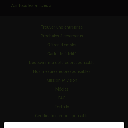
Ce lien s'ouvrira dans une nouvelle fenêtr
Voir tous les articles »
Trouver une entreprise
Prochains événements
Offres d’emploi
Carte de fidélité
Découvrir ma cote écoresponsable
Nos mesures écoresponsables
Mission et vision
Médias
FAQ
Forfaits
Certification écoresponsable
Nous joindre