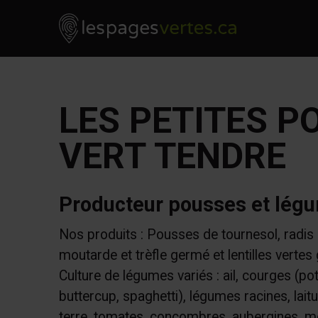
Les Pages Vertes - Go to homepage
Skip to content
LES PETITES P
VERT TENDRE
Producteur pousses et lég
Nos produits : Pousses de tournesol, radis d
moutarde et trèfle germé et lentilles vertes
Culture de légumes variés : ail, courges (po
buttercup, spaghetti), légumes racines, laitu
terre, tomates, concombres, aubergines, me