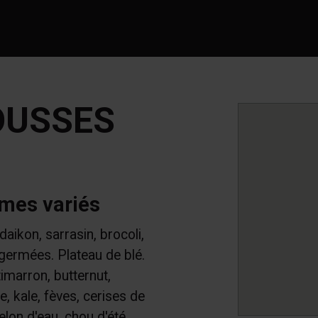
OUSSES
umes variés
aikon, sarrasin, brocoli,
 germées. Plateau de blé.
timarron, butternut,
e, kale, fèves, cerises de
lon d'eau, chou d'été,