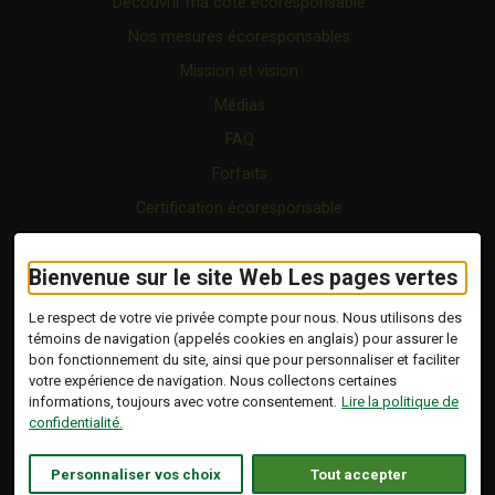
Découvrir ma cote écoresponsable
Nos mesures écoresponsables
Mission et vision
Médias
FAQ
Forfaits
Certification écoresponsable
Nous joindre
Bienvenue sur le site Web Les pages vertes
Vidéo
Blogue
Le respect de votre vie privée compte pour nous. Nous utilisons des
témoins de navigation (appelés cookies en anglais) pour assurer le
bon fonctionnement du site, ainsi que pour personnaliser et faciliter
Copyright © 2026 Tous droits réservés.
votre expérience de navigation. Nous collectons certaines
Les Pages Vertes | Répertoire d'entreprises
informations, toujours avec votre consentement.
Lire la politique de
écoresponsables.
confidentialité.
Modalités et conditions
.
Ce lien s'ouvrira dans 
Conception :
Ekloweb
Personnaliser vos choix
Tout accepter
Politique de confidentialité