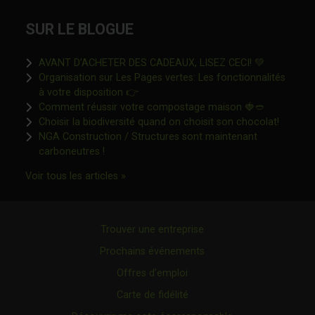
SUR LE BLOGUE
Ce lien s'o
AVANT D’ACHETER DES CADEAUX, LISEZ CECI! 💚
Organisation sur Les Pages vertes: Les fonctionnalités
Ce lien s'ouvrira dans une nouvelle fen
à votre disposition 👉
Ce lien s'o
Comment réussir votre compostage maison 🍓🥙
Ce lien 
Choisir la biodiversité quand on choisit son chocolat!
NGA Construction / Structures sont maintenant
Ce lien s'ouvrira dans une nouvelle fenêtre"
carboneutres !
Ce lien s'ouvrira dans une nouvelle fenêtr
Voir tous les articles »
Trouver une entreprise
Prochains événements
Offres d’emploi
Carte de fidélité