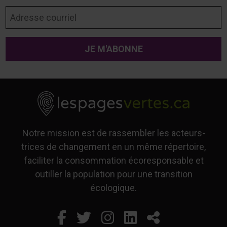
Adresse courriel
Notre mission est de rassembler les acteurs-
trices de changement en un même répertoire,
faciliter la consommation écoresponsable et
outiller la population pour une transition
écologique.
Facebook
Ce lien s'ouvrira dans un
Twitter
Ce lien s'ouvrira dan
Instagram
Ce lien s'ouvrira 
LinkedIn
Ce lien s'ouvr
Partager