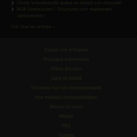
Ce lien 
Choisir la biodiversité quand on choisit son chocolat!
NGA Construction / Structures sont maintenant
Ce lien s'ouvrira dans une nouvelle fenêtre"
carboneutres !
Ce lien s'ouvrira dans une nouvelle fenêtr
Voir tous les articles »
Trouver une entreprise
Prochains événements
Offres d’emploi
Carte de fidélité
Découvrir ma cote écoresponsable
Nos mesures écoresponsables
Mission et vision
Médias
FAQ
Forfaits