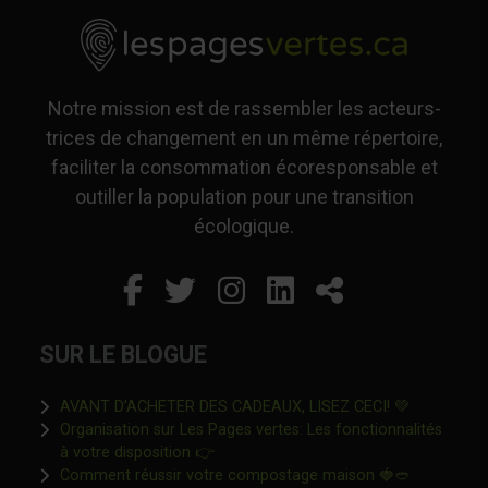
Notre mission est de rassembler les acteurs-
trices de changement en un même répertoire,
faciliter la consommation écoresponsable et
outiller la population pour une transition
écologique.
Facebook
Ce lien s'ouvrira dans un
Twitter
Ce lien s'ouvrira dan
Instagram
Ce lien s'ouvrira 
LinkedIn
Ce lien s'ouvr
Partager
SUR LE BLOGUE
Ce lien s'o
AVANT D’ACHETER DES CADEAUX, LISEZ CECI! 💚
Organisation sur Les Pages vertes: Les fonctionnalités
Ce lien s'ouvrira dans une nouvelle fen
à votre disposition 👉
Ce lien s'o
Comment réussir votre compostage maison 🍓🥙