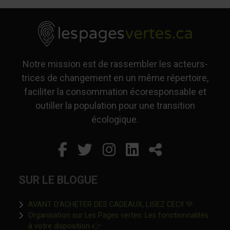
Notre mission est de rassembler les acteurs-
trices de changement en un même répertoire,
faciliter la consommation écoresponsable et
outiller la population pour une transition
écologique.
Facebook
Ce lien s'ouvrira dans un
Twitter
Ce lien s'ouvrira dan
Instagram
Ce lien s'ouvrira 
LinkedIn
Ce lien s'ouvr
Partager
SUR LE BLOGUE
Ce lien s'o
AVANT D’ACHETER DES CADEAUX, LISEZ CECI! 💚
Organisation sur Les Pages vertes: Les fonctionnalités
Ce lien s'ouvrira dans une nouvelle fen
à votre disposition 👉