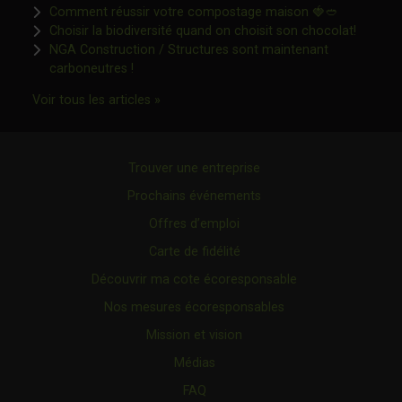
Ce lien s'o
Comment réussir votre compostage maison 🍓🥙
Ce lien 
Choisir la biodiversité quand on choisit son chocolat!
NGA Construction / Structures sont maintenant
Ce lien s'ouvrira dans une nouvelle fenêtre"
carboneutres !
Ce lien s'ouvrira dans une nouvelle fenêtr
Voir tous les articles »
Trouver une entreprise
Prochains événements
Offres d’emploi
Carte de fidélité
Découvrir ma cote écoresponsable
Nos mesures écoresponsables
Mission et vision
Médias
FAQ