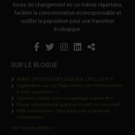
trices de changement en un même répertoire,
faciliter la consommation écoresponsable et
outiller la population pour une transition
écologique.
Facebook
Ce lien s'ouvrira dans un
Twitter
Ce lien s'ouvrira dan
Instagram
Ce lien s'ouvrira 
LinkedIn
Ce lien s'ouvr
Partager
SUR LE BLOGUE
Ce lien s'o
AVANT D’ACHETER DES CADEAUX, LISEZ CECI! 💚
Organisation sur Les Pages vertes: Les fonctionnalités
Ce lien s'ouvrira dans une nouvelle fen
à votre disposition 👉
Ce lien s'o
Comment réussir votre compostage maison 🍓🥙
Ce lien 
Choisir la biodiversité quand on choisit son chocolat!
NGA Construction / Structures sont maintenant
Ce lien s'ouvrira dans une nouvelle fenêtre"
carboneutres !
Ce lien s'ouvrira dans une nouvelle fenêtr
Voir tous les articles »