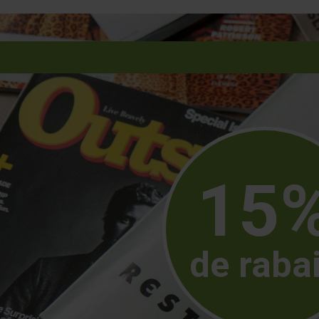
15
de raba