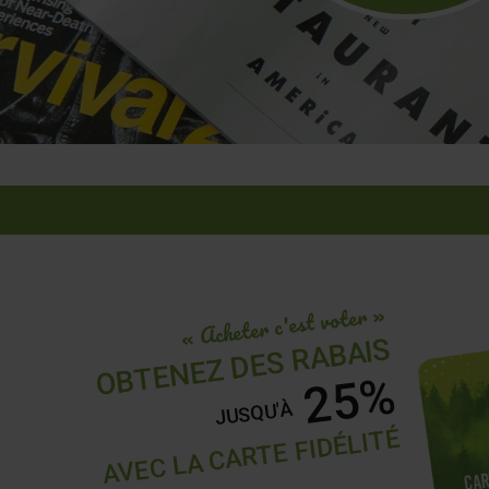
« Acheter c'est voter »
OBTENEZ DES RABAIS
25%
JUSQU'À
AVEC LA CARTE FIDÉLITÉ