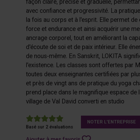
façon claire, précise et graduelle, permettan
avec confiance et progressivité. La pratiqu
la fois au corps et à l'esprit. Elle permet d
force et endurance et ainsi acquérir une mei
ancrage corporel, tout en améliorant la cap
d'écoute de soi et de paix intérieur. Elle éner
de nous-même. En Sanskrit, LOKITA signifi
l'existence. Les classes sont offertes par M
toutes deux enseignantes certifiées par pl
et près de vingt ans de pratique du yoga c
prend place dans le magnifique espace de l
village de Val David converti en studio
5
NOTER L'ENTREPRISE
Basé sur 2 évaluations
Ajouter à mes favoris