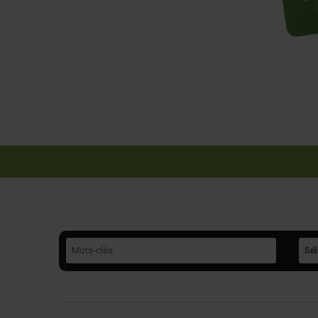
Mots-clés
Caté