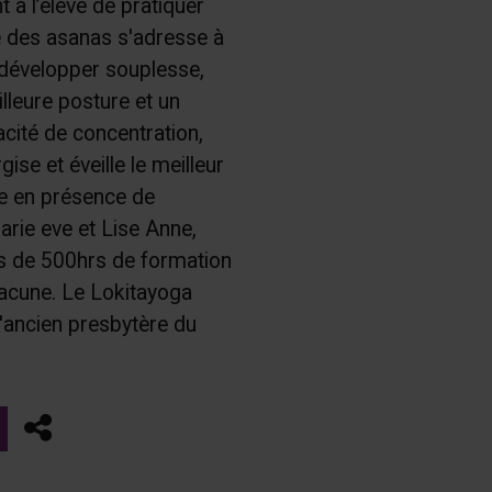
t à l’élève de pratiquer
e des asanas s'adresse à
e développer souplesse,
lleure posture et un
acité de concentration,
gise et éveille le meilleur
e en présence de
arie eve et Lise Anne,
us de 500hrs de formation
hacune. Le Lokitayoga
'ancien presbytère du
Partager