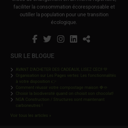
faciliter la consommation écoresponsable et
outiller la population pour une transition
écologique.
Facebook
Ce lien s'ouvrira dans un
Twitter
Ce lien s'ouvrira dan
Instagram
Ce lien s'ouvrira 
LinkedIn
Ce lien s'ouvr
Partager
SUR LE BLOGUE
Ce lien s'o
AVANT D’ACHETER DES CADEAUX, LISEZ CECI! 💚
Organisation sur Les Pages vertes: Les fonctionnalités
Ce lien s'ouvrira dans une nouvelle fen
à votre disposition 👉
Ce lien s'o
Comment réussir votre compostage maison 🍓🥙
Ce lien 
Choisir la biodiversité quand on choisit son chocolat!
NGA Construction / Structures sont maintenant
Ce lien s'ouvrira dans une nouvelle fenêtre"
carboneutres !
Ce lien s'ouvrira dans une nouvelle fenêtr
Voir tous les articles »