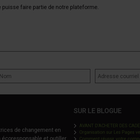
e puisse faire partie de notre plateforme.
om
Adresse courriel
SUR LE BLOGUE
AVANT D’ACHETER DES CADEAU
-trices de changement en
Organisation sur Les Pages ver
 écoresponsable et outiller
Comment réussir votre comp