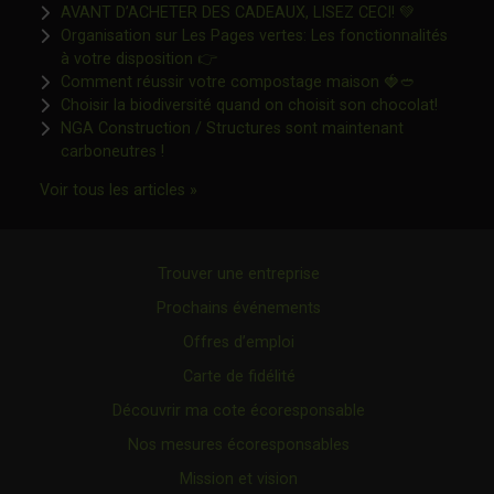
Ce lien s'o
AVANT D’ACHETER DES CADEAUX, LISEZ CECI! 💚
Organisation sur Les Pages vertes: Les fonctionnalités
Ce lien s'ouvrira dans une nouvelle fen
à votre disposition 👉
Ce lien s'o
Comment réussir votre compostage maison 🍓🥙
Ce lien 
Choisir la biodiversité quand on choisit son chocolat!
NGA Construction / Structures sont maintenant
Ce lien s'ouvrira dans une nouvelle fenêtre"
carboneutres !
Ce lien s'ouvrira dans une nouvelle fenêtr
Voir tous les articles »
Trouver une entreprise
Prochains événements
Offres d’emploi
Carte de fidélité
Découvrir ma cote écoresponsable
Nos mesures écoresponsables
Mission et vision