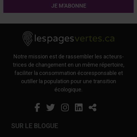
Notre mission est de rassembler les acteurs-
trices de changement en un même répertoire,
faciliter la consommation écoresponsable et
outiller la population pour une transition
écologique.
Facebook
Ce lien s'ouvrira dans un
Twitter
Ce lien s'ouvrira dan
Instagram
Ce lien s'ouvrira 
LinkedIn
Ce lien s'ouvr
Partager
SUR LE BLOGUE