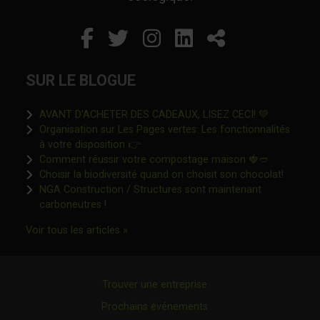
Facebook
Ce lien s'ouvrira dans un
Twitter
Ce lien s'ouvrira dan
Instagram
Ce lien s'ouvrira 
LinkedIn
Ce lien s'ouvr
Partager
SUR LE BLOGUE
Ce lien s'o
AVANT D’ACHETER DES CADEAUX, LISEZ CECI! 💚
Organisation sur Les Pages vertes: Les fonctionnalités
Ce lien s'ouvrira dans une nouvelle fen
à votre disposition 👉
Ce lien s'o
Comment réussir votre compostage maison 🍓🥙
Ce lien 
Choisir la biodiversité quand on choisit son chocolat!
NGA Construction / Structures sont maintenant
Ce lien s'ouvrira dans une nouvelle fenêtre"
carboneutres !
Ce lien s'ouvrira dans une nouvelle fenêtr
Voir tous les articles »
Trouver une entreprise
Prochains événements