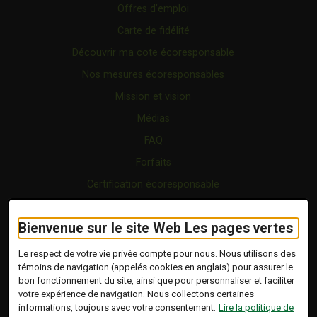
Offres d’emploi
Carte de fidélité
Découvrir ma cote écoresponsable
Nos mesures écoresponsables
Mission et vision
Médias
FAQ
Forfaits
Certification écoresponsable
Nous joindre
Bienvenue sur le site Web Les pages vertes
Vidéo
Blogue
Le respect de votre vie privée compte pour nous. Nous utilisons des
témoins de navigation (appelés cookies en anglais) pour assurer le
bon fonctionnement du site, ainsi que pour personnaliser et faciliter
Copyright © 2026 Tous droits réservés.
votre expérience de navigation. Nous collectons certaines
Les Pages Vertes | Répertoire d'entreprises
informations, toujours avec votre consentement.
Lire la politique de
écoresponsables.