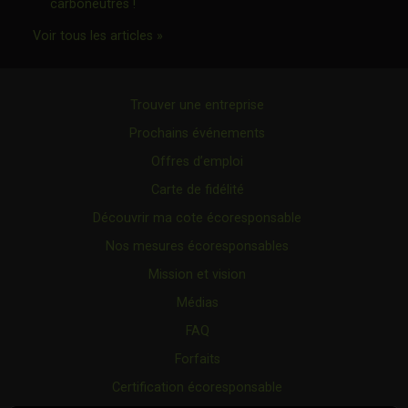
Ce lien s'ouvrira dans une nouvelle fenêtre"
carboneutres !
Ce lien s'ouvrira dans une nouvelle fenêtr
Voir tous les articles »
Trouver une entreprise
Prochains événements
Offres d’emploi
Carte de fidélité
Découvrir ma cote écoresponsable
Nos mesures écoresponsables
Mission et vision
Médias
FAQ
Forfaits
Certification écoresponsable