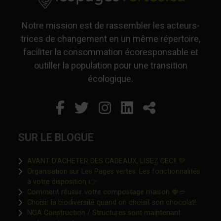
Notre mission est de rassembler les acteurs-
trices de changement en un même répertoire,
faciliter la consommation écoresponsable et
outiller la population pour une transition
écologique.
Facebook
Ce lien s'ouvrira dans un
Twitter
Ce lien s'ouvrira dan
Instagram
Ce lien s'ouvrira 
LinkedIn
Ce lien s'ouvr
Partager
SUR LE BLOGUE
Ce lien s'o
AVANT D’ACHETER DES CADEAUX, LISEZ CECI! 💚
Organisation sur Les Pages vertes: Les fonctionnalités
Ce lien s'ouvrira dans une nouvelle fen
à votre disposition 👉
Ce lien s'o
Comment réussir votre compostage maison 🍓🥙
Ce lien 
Choisir la biodiversité quand on choisit son chocolat!
NGA Construction / Structures sont maintenant