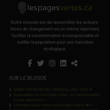
Notre mission est de rassembler les acteurs-
trices de changement en un même répertoire,
faciliter la consommation écoresponsable et
outiller la population pour une transition
écologique.
Facebook
Ce lien s'ouvrira dans un
Twitter
Ce lien s'ouvrira dan
Instagram
Ce lien s'ouvrira 
LinkedIn
Ce lien s'ouvr
Partager
SUR LE BLOGUE
Ce lien s'o
AVANT D’ACHETER DES CADEAUX, LISEZ CECI! 💚
Organisation sur Les Pages vertes: Les fonctionnalités
Ce lien s'ouvrira dans une nouvelle fen
à votre disposition 👉
Ce lien s'o
Comment réussir votre compostage maison 🍓🥙