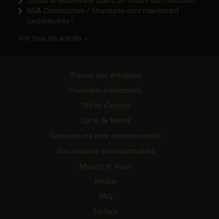
Ce lien 
Choisir la biodiversité quand on choisit son chocolat!
NGA Construction / Structures sont maintenant
Ce lien s'ouvrira dans une nouvelle fenêtre"
carboneutres !
Ce lien s'ouvrira dans une nouvelle fenêtr
Voir tous les articles »
Trouver une entreprise
Prochains événements
Offres d’emploi
Carte de fidélité
Découvrir ma cote écoresponsable
Nos mesures écoresponsables
Mission et vision
Médias
FAQ
Forfaits