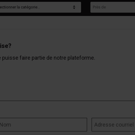
gorie
Près de
ise?
e puisse faire partie de notre plateforme.
om
Adresse courriel