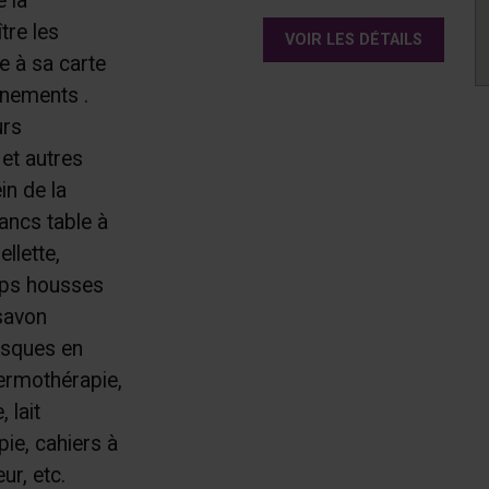
 la
tre les
VOIR LES DÉTAILS
e à sa carte
énements .
urs
et autres
in de la
ancs table à
llette,
aps housses
 savon
asques en
hermothérapie,
 lait
ie, cahiers à
ur, etc.