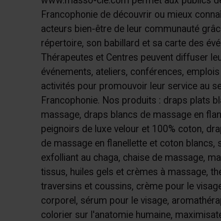
www.masso-cie.com permet aux publics de
Francophonie de découvrir ou mieux connaî
acteurs bien-être de leur communauté grâc
répertoire, son babillard et sa carte des év
Thérapeutes et Centres peuvent diffuser le
événements, ateliers, conférences, emplois 
activités pour promouvoir leur service au se
Francophonie. Nos produits : draps plats bl
massage, draps blancs de massage en flane
peignoirs de luxe velour et 100% coton, dr
de massage en flanellette et coton blancs,
exfolliant au chaga, chaise de massage, m
tissus, huiles gels et crèmes à massage, t
traversins et coussins, crème pour le visage,
corporel, sérum pour le visage, aromathérap
colorier sur l'anatomie humaine, maximisate