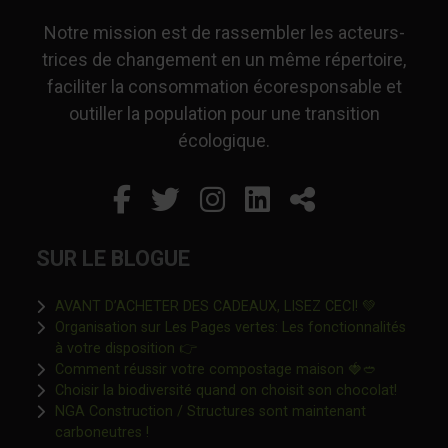
Notre mission est de rassembler les acteurs-
trices de changement en un même répertoire,
faciliter la consommation écoresponsable et
outiller la population pour une transition
écologique.
Facebook
Ce lien s'ouvrira dans un
Twitter
Ce lien s'ouvrira dan
Instagram
Ce lien s'ouvrira 
LinkedIn
Ce lien s'ouvr
Partager
SUR LE BLOGUE
Ce lien s'o
AVANT D’ACHETER DES CADEAUX, LISEZ CECI! 💚
Organisation sur Les Pages vertes: Les fonctionnalités
Ce lien s'ouvrira dans une nouvelle fen
à votre disposition 👉
Ce lien s'o
Comment réussir votre compostage maison 🍓🥙
Ce lien 
Choisir la biodiversité quand on choisit son chocolat!
NGA Construction / Structures sont maintenant
Ce lien s'ouvrira dans une nouvelle fenêtre"
carboneutres !