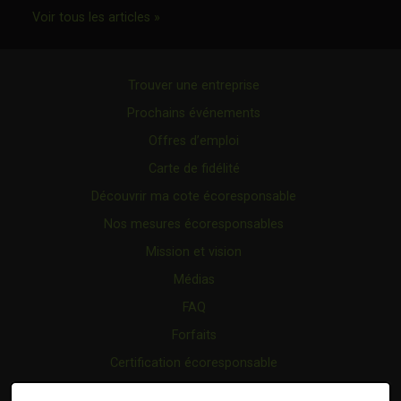
Ce lien s'ouvrira dans une nouvelle fenêtr
Voir tous les articles »
Trouver une entreprise
Prochains événements
Offres d’emploi
Carte de fidélité
Découvrir ma cote écoresponsable
Nos mesures écoresponsables
Mission et vision
Médias
FAQ
Forfaits
Certification écoresponsable
Nous joindre