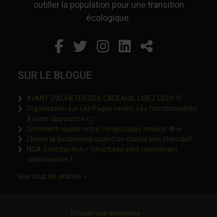
outiller la population pour une transition
écologique.
Facebook
Ce lien s'ouvrira dans un
Twitter
Ce lien s'ouvrira dan
Instagram
Ce lien s'ouvrira 
LinkedIn
Ce lien s'ouvr
Partager
SUR LE BLOGUE
Ce lien s'o
AVANT D’ACHETER DES CADEAUX, LISEZ CECI! 💚
Organisation sur Les Pages vertes: Les fonctionnalités
Ce lien s'ouvrira dans une nouvelle fen
à votre disposition 👉
Ce lien s'o
Comment réussir votre compostage maison 🍓🥙
Ce lien 
Choisir la biodiversité quand on choisit son chocolat!
NGA Construction / Structures sont maintenant
Ce lien s'ouvrira dans une nouvelle fenêtre"
carboneutres !
Ce lien s'ouvrira dans une nouvelle fenêtr
Voir tous les articles »
Trouver une entreprise