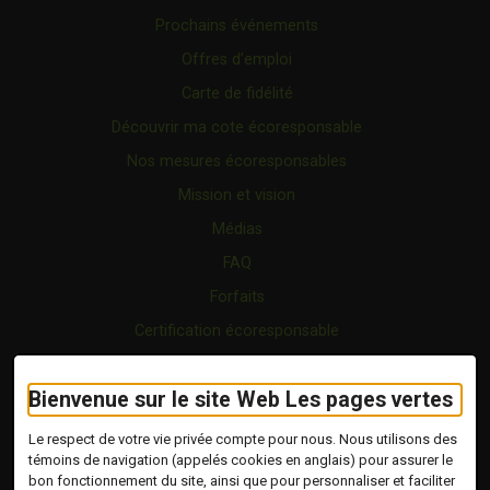
Prochains événements
Offres d’emploi
Carte de fidélité
Découvrir ma cote écoresponsable
Nos mesures écoresponsables
Mission et vision
Médias
FAQ
Forfaits
Certification écoresponsable
Nous joindre
Bienvenue sur le site Web Les pages vertes
Vidéo
Blogue
Le respect de votre vie privée compte pour nous. Nous utilisons des
témoins de navigation (appelés cookies en anglais) pour assurer le
bon fonctionnement du site, ainsi que pour personnaliser et faciliter
Copyright © 2026 Tous droits réservés.