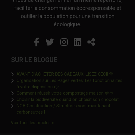
faciliter la consommation écoresponsable et
outiller la population pour une transition
écologique.
Facebook
Ce lien s'ouvrira dans un
Twitter
Ce lien s'ouvrira dan
Instagram
Ce lien s'ouvrira 
LinkedIn
Ce lien s'ouvr
Partager
SUR LE BLOGUE
Ce lien s'o
AVANT D’ACHETER DES CADEAUX, LISEZ CECI! 💚
Organisation sur Les Pages vertes: Les fonctionnalités
Ce lien s'ouvrira dans une nouvelle fen
à votre disposition 👉
Ce lien s'o
Comment réussir votre compostage maison 🍓🥙
Ce lien 
Choisir la biodiversité quand on choisit son chocolat!
NGA Construction / Structures sont maintenant
Ce lien s'ouvrira dans une nouvelle fenêtre"
carboneutres !
Ce lien s'ouvrira dans une nouvelle fenêtr
Voir tous les articles »