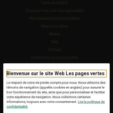
Carte de fidélité
Découvrir ma cote écoresponsable
Nos mesures écoresponsables
Mission et vision
Médias
FAQ
Forfaits
Certification écoresponsable
Nous joindre
Bienvenue sur le site Web Les pages vertes
Vidéo
Blogue
Le respect de votre vie privée compte pour nous. Nous utilisons des
témoins de navigation (appelés cookies en anglais) pour assurer le
bon fonctionnement du site, ainsi que pour personnaliser et faciliter
Copyright © 2026 Tous droits réservés.
votre expérience de navigation. Nous collectons certaines
Les Pages Vertes | Répertoire d'entreprises
informations, toujours avec votre consentement.
Lire la politique de
écoresponsables.
confidentialité.
Modalités et conditions
.