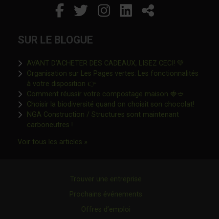
Facebook
Ce lien s'ouvrira dans un
Twitter
Ce lien s'ouvrira dan
Instagram
Ce lien s'ouvrira 
LinkedIn
Ce lien s'ouvr
Partager
SUR LE BLOGUE
Ce lien s'o
AVANT D’ACHETER DES CADEAUX, LISEZ CECI! 💚
Organisation sur Les Pages vertes: Les fonctionnalités
Ce lien s'ouvrira dans une nouvelle fen
à votre disposition 👉
Ce lien s'o
Comment réussir votre compostage maison 🍓🥙
Ce lien 
Choisir la biodiversité quand on choisit son chocolat!
NGA Construction / Structures sont maintenant
Ce lien s'ouvrira dans une nouvelle fenêtre"
carboneutres !
Ce lien s'ouvrira dans une nouvelle fenêtr
Voir tous les articles »
Trouver une entreprise
Prochains événements
Offres d’emploi