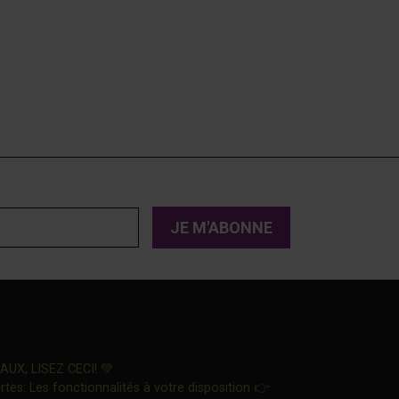
Ce lien s'ouvrira dans une nouvelle fenêtre"
X, LISEZ CECI! 💚
Ce lien s'ouvrira dans
tes: Les fonctionnalités à votre disposition 👉