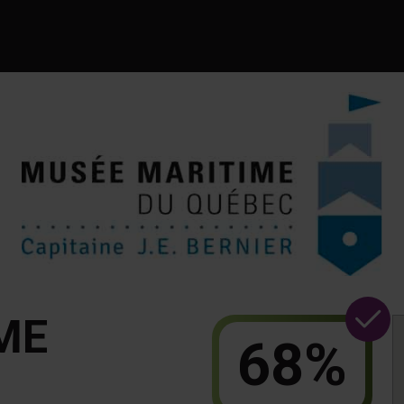
ME
68%