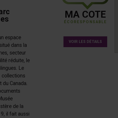
arc
MA COTE
des
ÉCORESPONSABLE
un espace
VOIR LES DÉTAILS
situé dans la
hes, secteur
té réduite, le
lingues. Le
 collections
t du Canada.
 documents
 Musée
stère de la
 il fait aussi