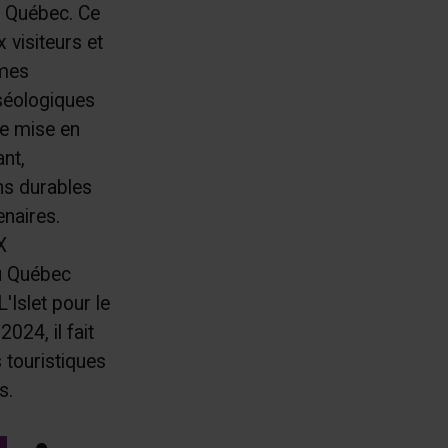
u Québec. Ce
x visiteurs et
rmes
séologiques
de mise en
nt,
ens durables
naires.
X
u Québec
'Islet pour le
024, il fait
s touristiques
s.