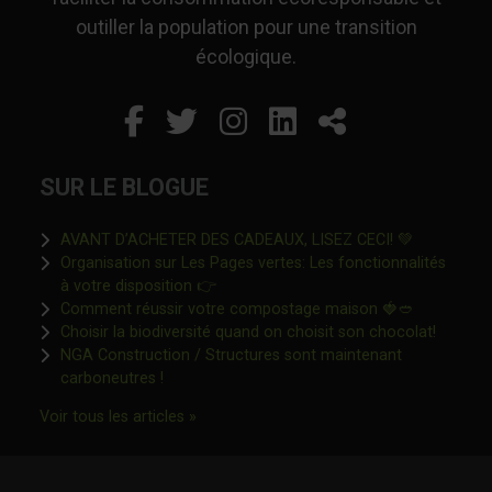
outiller la population pour une transition
écologique.
Facebook
Ce lien s'ouvrira dans un
Twitter
Ce lien s'ouvrira dan
Instagram
Ce lien s'ouvrira 
LinkedIn
Ce lien s'ouvr
Partager
SUR LE BLOGUE
Ce lien s'o
AVANT D’ACHETER DES CADEAUX, LISEZ CECI! 💚
Organisation sur Les Pages vertes: Les fonctionnalités
Ce lien s'ouvrira dans une nouvelle fen
à votre disposition 👉
Ce lien s'o
Comment réussir votre compostage maison 🍓🥙
Ce lien 
Choisir la biodiversité quand on choisit son chocolat!
NGA Construction / Structures sont maintenant
Ce lien s'ouvrira dans une nouvelle fenêtre"
carboneutres !
Ce lien s'ouvrira dans une nouvelle fenêtr
Voir tous les articles »