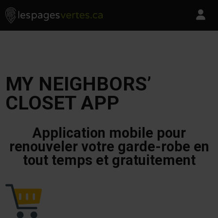
Les Pages Vertes - Go to homepage
Skip to content
Pa
MY NEIGHBORS’
CLOSET APP
Application mobile pour
renouveler votre garde-robe en
tout temps et gratuitement