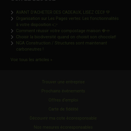
Ce lien s'o
AVANT D’ACHETER DES CADEAUX, LISEZ CECI! 💚
Organisation sur Les Pages vertes: Les fonctionnalités
Ce lien s'ouvrira dans une nouvelle fen
à votre disposition 👉
Ce lien s'o
Comment réussir votre compostage maison 🍓🥙
Ce lien 
Choisir la biodiversité quand on choisit son chocolat!
NGA Construction / Structures sont maintenant
Ce lien s'ouvrira dans une nouvelle fenêtre"
carboneutres !
Ce lien s'ouvrira dans une nouvelle fenêtr
Voir tous les articles »
Trouver une entreprise
Prochains événements
Offres d’emploi
Carte de fidélité
Découvrir ma cote écoresponsable
Nos mesures écoresponsables