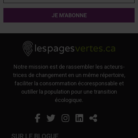
Notre mission est de rassembler les acteurs-
trices de changement en un même répertoire,
faciliter la consommation écoresponsable et
outiller la population pour une transition
écologique.
Facebook
Ce lien s'ouvrira dans un
Twitter
Ce lien s'ouvrira dan
Instagram
Ce lien s'ouvrira 
LinkedIn
Ce lien s'ouvr
Partager
SUR LE BLOGUE