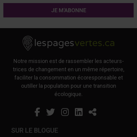
Notre mission est de rassembler les acteurs-
trices de changement en un même répertoire,
faciliter la consommation écoresponsable et
outiller la population pour une transition
écologique.
Facebook
Ce lien s'ouvrira dans un
Twitter
Ce lien s'ouvrira dan
Instagram
Ce lien s'ouvrira 
LinkedIn
Ce lien s'ouvr
Partager
SUR LE BLOGUE