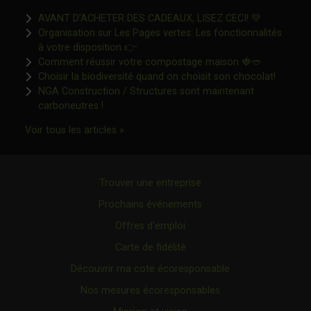
Ce lien s'o
AVANT D’ACHETER DES CADEAUX, LISEZ CECI! 💚
Organisation sur Les Pages vertes: Les fonctionnalités
Ce lien s'ouvrira dans une nouvelle fen
à votre disposition 👉
Ce lien s'o
Comment réussir votre compostage maison 🍓🥙
Ce lien 
Choisir la biodiversité quand on choisit son chocolat!
NGA Construction / Structures sont maintenant
Ce lien s'ouvrira dans une nouvelle fenêtre"
carboneutres !
Ce lien s'ouvrira dans une nouvelle fenêtr
Voir tous les articles »
Trouver une entreprise
Prochains événements
Offres d’emploi
Carte de fidélité
Découvrir ma cote écoresponsable
Nos mesures écoresponsables