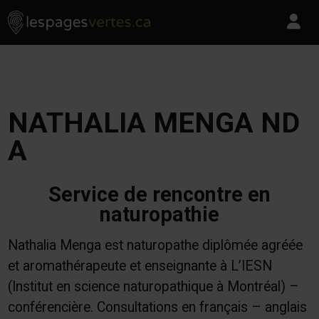
Les Pages Vertes - Go to homepage
Skip to content
Pa
NATHALIA MENGA ND
A
Service de rencontre en
naturopathie
Nathalia Menga est naturopathe diplômée agréée
et aromathérapeute et enseignante à L’IESN
(Institut en science naturopathique à Montréal) –
conférencière. Consultations en français – anglais